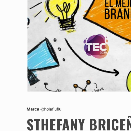
Marca
@holafluflu
STHEFANY BRICEÑ