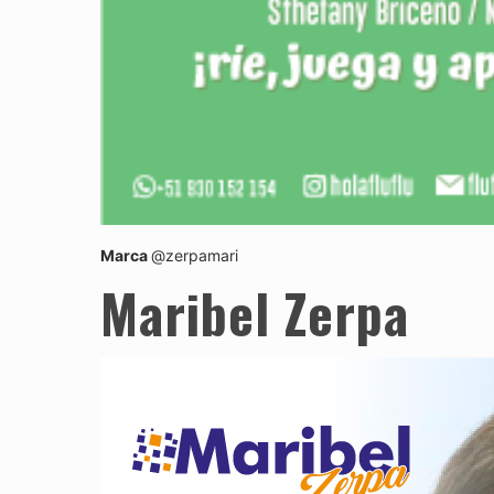
Marca
@zerpamari
Maribel Zerpa