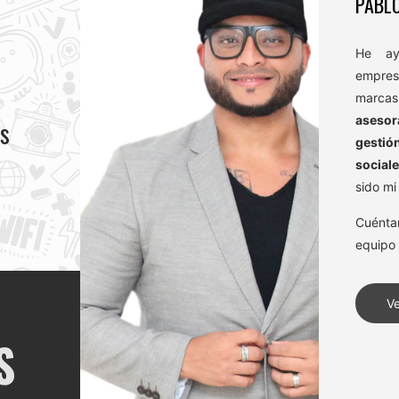
PABLO
He ay
empre
marc
asesor
os
gestió
social
sido mi
Cuénta
equipo
V
S