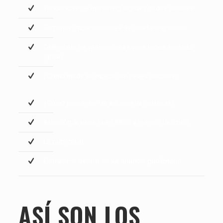
Tendencias de marketing digital y redes sociales
Términos imprescindibles del marketing online
Calendario de publicaciones para redes sociales
(grilla)
¿Cómo medir el impacto en redes sociales?
¿Cómo presentar un informe de métricas?
Atención al usuario en RRSS y manejo de crisis
La publicidad
Elementos dentro de un anuncio publicitario
ASÍ SON LOS